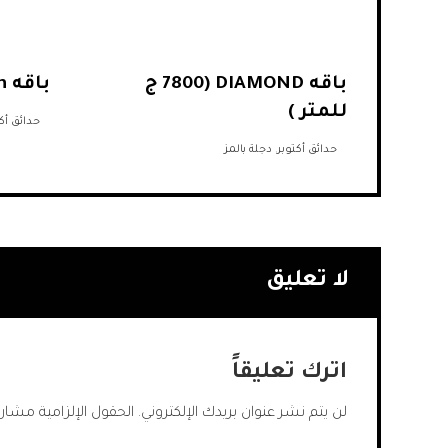
باقه DIAMOND (7800 ج
باقه Platinum (5800 للمتر )
للمتر )
حدائق أك
حدائق أكتوبر
,
دجلة بالمز
لا تعليق
اترك تعليقاً
لن يتم نشر عنوان بريدك الإلكتروني.
الحقول الإلزامية مشار إ