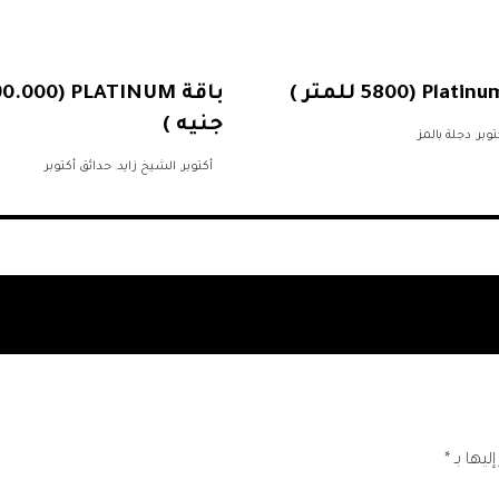
باقة NUM (290.000
جنيه )
توبر
,
دجلة بالمز
أكتوبر
,
الشيخ زايد
,
حدائق أكتوبر
ليها بـ
*