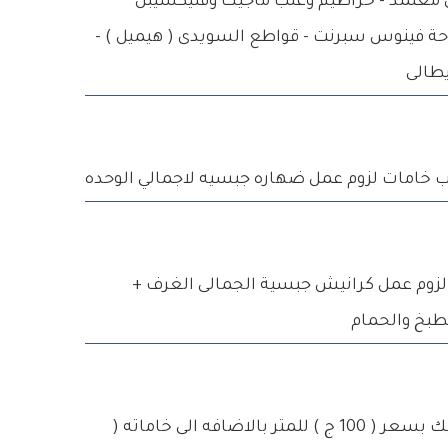
معتمد - خراطيم وعلب ماجيك وفليكسيبل
 فينوس سبرنت - قواطع السويدى ( هيميل ) -
طالى
يب خامات لزوم عمل ضهاره جبسيه لاجمالي الوحده
لزوم عمل كرانيش جبسية الجمالى الغرف +
طبخ والحمام
توريد وتركيب سيراميك بسعر ( 100 ج ) للمتر بالاضافه الى خاماته (