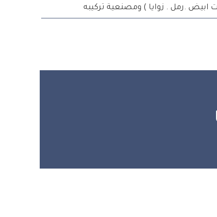
بيض .رمل . زوايا ) ومصنعية تركيبه