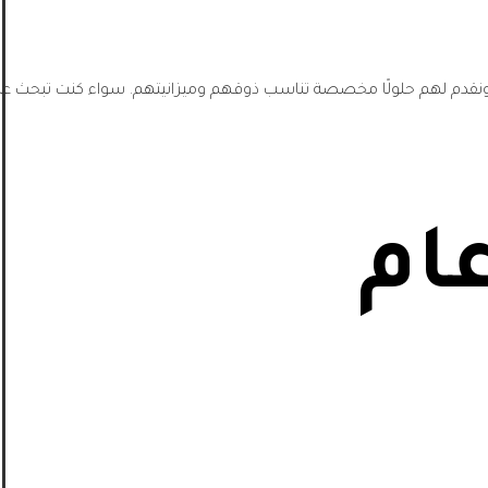
، ونقدم لهم حلولًا مخصصة تناسب ذوقهم وميزانيتهم. سواء كنت تبحث عن
ام