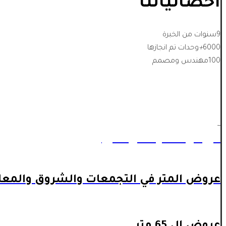
احصائياتنا
9
سنوات من الخبرة
6000
+
وحدات تم انجازها
100
مهندس ومصمم
_
عروض المتر داخل اكتوبر
عروض المتر في التجمعات والشروق والمعا