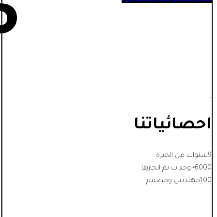
5
_
احصائياتنا
9
سنوات من الخبرة
6000
+
وحدات تم انجازها
100
مهندس ومصمم