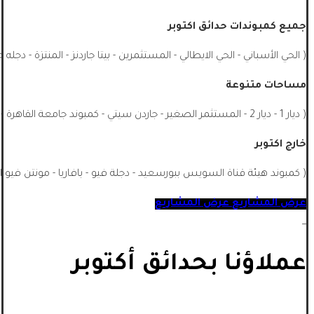
جميع كمبوندات حدائق اكتوبر
( الحي الأسباني - الحي الايطالي - المستثمرين - بيتا جاردنز - المنتزة - دجله 
مساحات متنوعة
( ديار 1 - ديار 2 - المستثمر الصغير - جاردن سيتي - كمبوند جامعة القاهرة - الشيخ زايد - جميع احياء اكتوبر - اشجار سيتي - ماونتن فيو اكتوبر ...)
خارج اكتوبر
( كمبوند هيئة قناة السويس ببورسعيد - دجلة فيو - بافاريا - مونتن فيو ا
عرض المشاريع
عرض المشاريع
_
عملاؤنا بحدائق أكتوبر