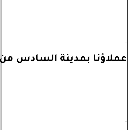
_
عملاؤنا بمدينة السادس من أ
_