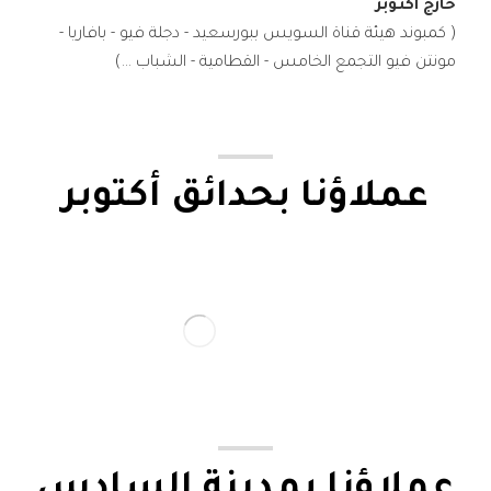
خارج اكتوبر
( كمبوند هيئة قناة السويس ببورسعيد - دجلة فيو - بافاريا -
مونتن فيو التجمع الخامس - القطامية - الشباب ...)
عملاؤنا بحدائق أكتوبر