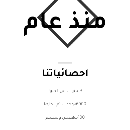
منذ عام
احصائياتنا
9
سنوات من الخبرة
6000
+
وحدات تم انجازها
100
مهندس ومصمم