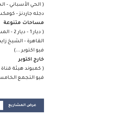
( الحي الأسباني - الح
دجله جاردنز - كومكس 
مساحات متنوعة
( ديار 1
القاهرة - الشيخ زايد
فيو اكتوبر ...)
خارج اكتوبر
( كمبوند هيئة قناة 
فيو التجمع الخامس 
عرض المشاريع