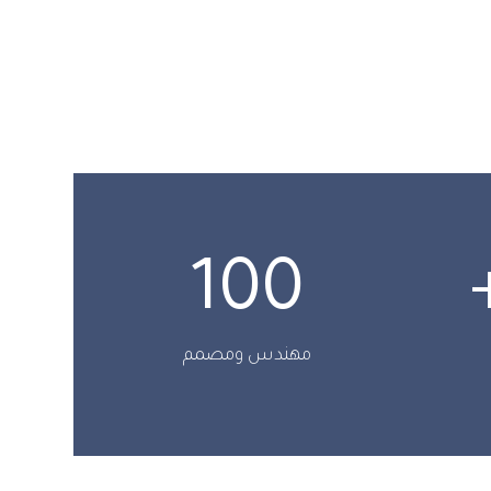
100
مهندس ومصمم