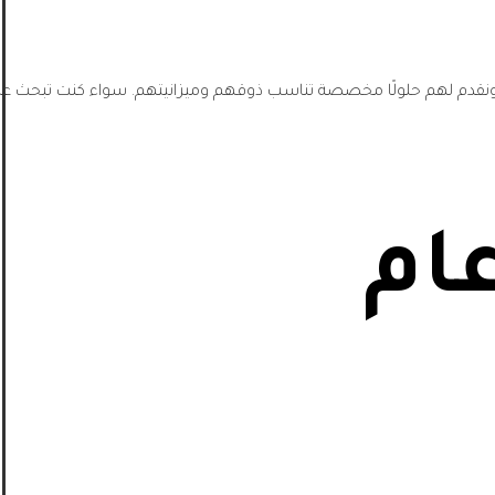
، ونقدم لهم حلولًا مخصصة تناسب ذوقهم وميزانيتهم. سواء كنت تبحث عن
ام