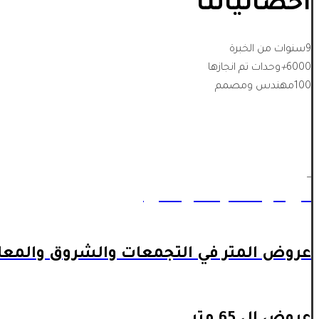
احصائياتنا
9
سنوات من الخبرة
6000
+
وحدات تم انجازها
100
مهندس ومصمم
_
عروض المتر داخل اكتوبر
عروض المتر في التجمعات والشروق والمعا