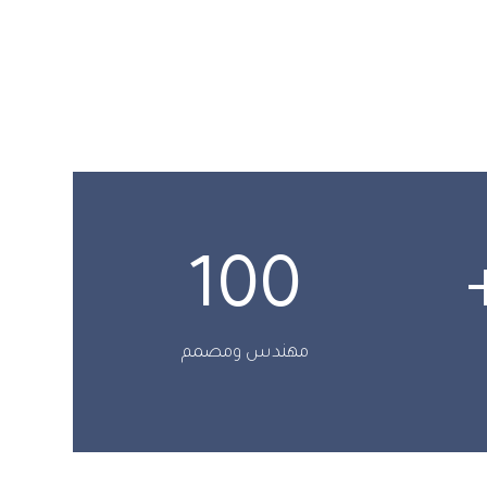
100
مهندس ومصمم