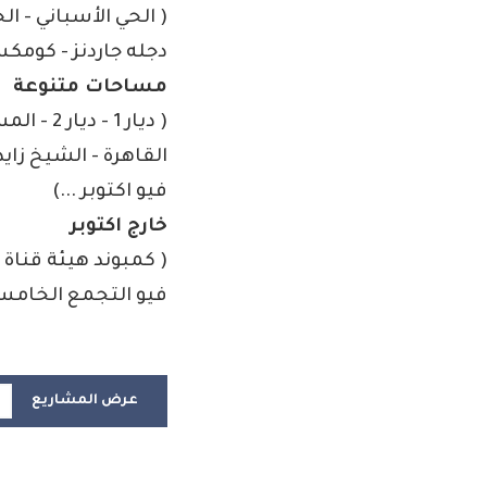
( الحي الأسباني - الح
دجله جاردنز - كومكس 
مساحات متنوعة
( ديار 1
القاهرة - الشيخ زايد
فيو اكتوبر ...)
خارج اكتوبر
( كمبوند هيئة قناة 
فيو التجمع الخامس 
عرض المشاريع