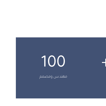
100
مهندس ومصمم