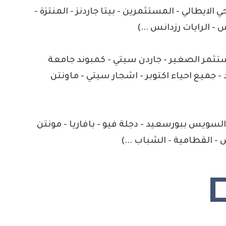
ي الايطالي - المستثمرين - بيتا جاردنز - المنتزة -
- الرايات رزدانس ...)
 - ديار 2 - المستثمر الصغير - جاردن سيتي - كمبوند جامعة
 - جميع احياء اكتوبر - اشجار سيتي - ماونتن
السويس ببورسعيد - دجلة فيو - بافاريا - مونتن
- القطامية - الشباب ...)