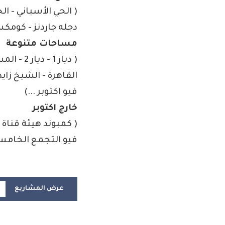
( الحي الأسباني - الح
دجله جاردنز - كومكس 
مساحات متنوعة
( ديار 1
القاهرة - الشيخ زايد
فيو اكتوبر ...)
خارج اكتوبر
( كمبوند هيئة قناة 
فيو التجمع الخامس 
عرض المشاريع