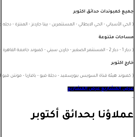
جميع كمبوندات حدائق اكتوبر
( الحي الأسباني - الحي الايطالي - المستثمرين - بيتا جاردنز - المنتزة - دجله 
مساحات متنوعة
( ديار 1 - ديار 2 - المستثمر الصغير - جاردن سيتي - كمبوند جامعة القاهرة - الشيخ زايد - جميع احياء اكتوبر - اشجار سيتي - ماونتن فيو اكتوبر ...)
خارج اكتوبر
( كمبوند هيئة قناة السويس ببورسعيد - دجلة فيو - بافاريا - مونتن فيو ا
عرض المشاريع
عرض المشاريع
_
عملاؤنا بحدائق أكتوبر