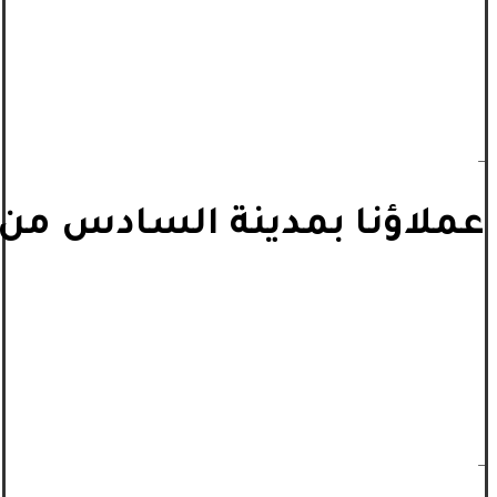
_
عملاؤنا بمدينة السادس من أ
_