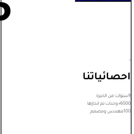
5
_
احصائياتنا
9
سنوات من الخبرة
6000
+
وحدات تم انجازها
100
مهندس ومصمم