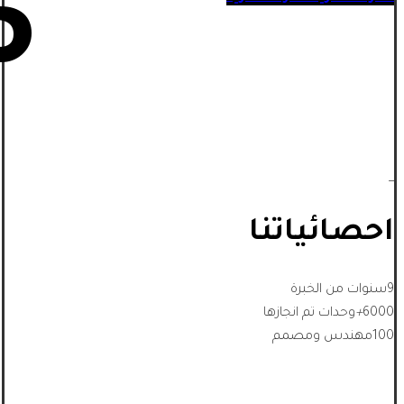
5
_
احصائياتنا
9
سنوات من الخبرة
6000
+
وحدات تم انجازها
100
مهندس ومصمم