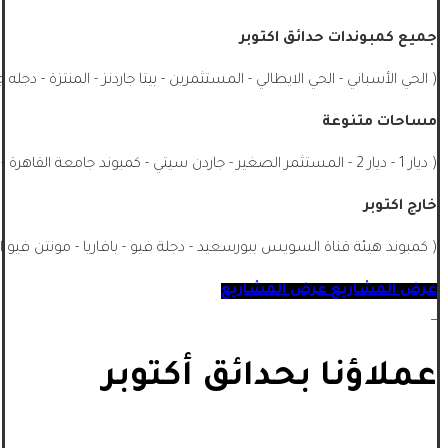
جميع كمبوندات حدائق اكتوبر
( الحي الأسباني - الحي الايطالي - المستثمرين - بيتا جاردنز - المنتزة - دجله 
مساحات متنوعة
( ديار 1 - ديار 2 - المستثمر الصغير - جاردن سيتي - كمبوند جامعة القاهرة - الشيخ زايد - جميع احياء اكتوبر - اشجار سيتي - ماونتن فيو اكتوبر ...)
خارج اكتوبر
( كمبوند هيئة قناة السويس ببورسعيد - دجلة فيو - بافاريا - مونتن فيو ا
عرض المشاريع
عرض المشاريع
_
عملاؤنا بحدائق أكتوبر