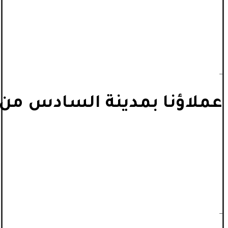
_
عملاؤنا بمدينة السادس من أ
_