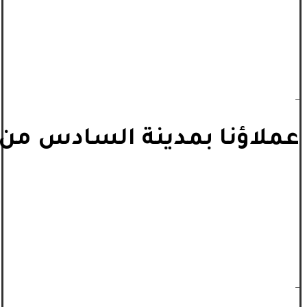
_
عملاؤنا بمدينة السادس من أ
_