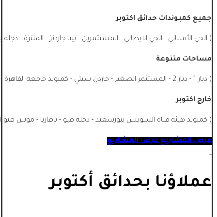
جميع كمبوندات حدائق اكتوبر
( الحي الأسباني - الحي الايطالي - المستثمرين - بيتا جاردنز - المنتزة - دجله 
مساحات متنوعة
( ديار 1 - ديار 2 - المستثمر الصغير - جاردن سيتي - كمبوند جامعة القاهرة - الشيخ زايد - جميع احياء اكتوبر - اشجار سيتي - ماونتن فيو اكتوبر ...)
خارج اكتوبر
( كمبوند هيئة قناة السويس ببورسعيد - دجلة فيو - بافاريا - مونتن فيو ا
عرض المشاريع
عرض المشاريع
_
عملاؤنا بحدائق أكتوبر