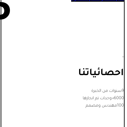
5
_
احصائياتنا
9
سنوات من الخبرة
6000
+
وحدات تم انجازها
100
مهندس ومصمم