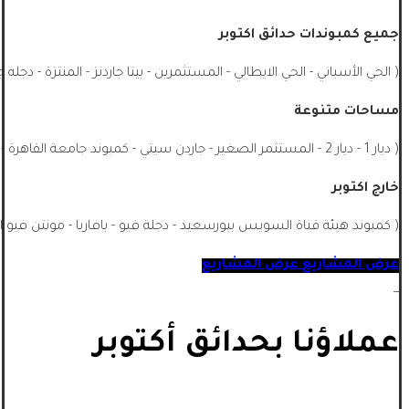
جميع كمبوندات حدائق اكتوبر
( الحي الأسباني - الحي الايطالي - المستثمرين - بيتا جاردنز - المنتزة - دجله 
مساحات متنوعة
( ديار 1 - ديار 2 - المستثمر الصغير - جاردن سيتي - كمبوند جامعة القاهرة - الشيخ زايد - جميع احياء اكتوبر - اشجار سيتي - ماونتن فيو اكتوبر ...)
خارج اكتوبر
( كمبوند هيئة قناة السويس ببورسعيد - دجلة فيو - بافاريا - مونتن فيو ا
عرض المشاريع
عرض المشاريع
_
عملاؤنا بحدائق أكتوبر