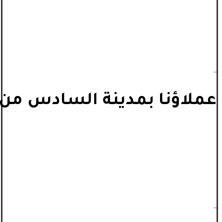
_
عملاؤنا بمدينة السادس من أ
_