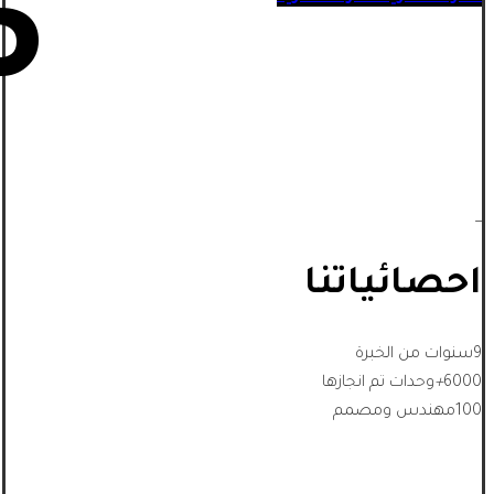
5
_
احصائياتنا
9
سنوات من الخبرة
6000
+
وحدات تم انجازها
100
مهندس ومصمم