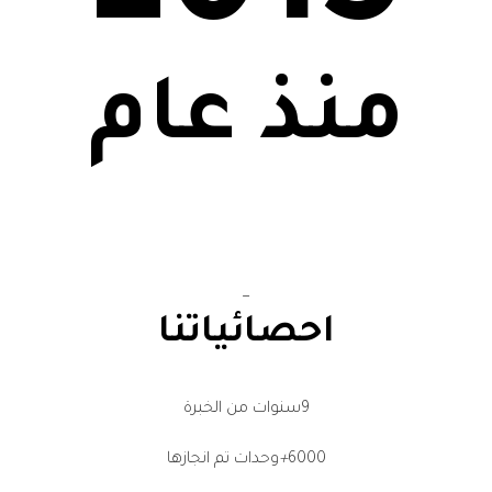
منذ عام
_
احصائياتنا
9
سنوات من الخبرة
6000
+
وحدات تم انجازها