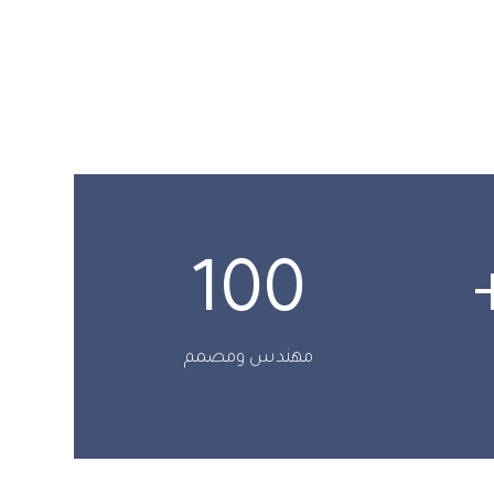
100
مهندس ومصمم