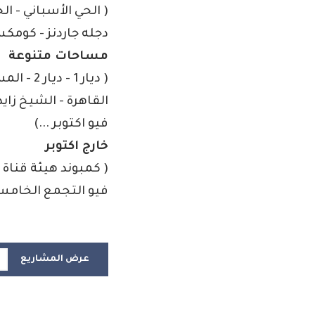
( الحي الأسباني - الح
دجله جاردنز - كومكس 
مساحات متنوعة
( ديار 1
القاهرة - الشيخ زايد
فيو اكتوبر ...)
خارج اكتوبر
( كمبوند هيئة قناة 
فيو التجمع الخامس 
عرض المشاريع