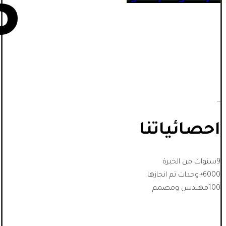
5
_
احصائياتنا
9
سنوات من الخبرة
6000
+
وحدات تم انجازها
100
مهندس ومصمم