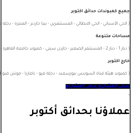
جميع كمبوندات حدائق اكتوبر
( الحي الأسباني - الحي الايطالي - المستثمرين - بيتا جاردنز - المنتزة - دجله 
مساحات متنوعة
( ديار 1 - ديار 2 - المستثمر الصغير - جاردن سيتي - كمبوند جامعة القاهرة - الشيخ زايد - جميع احياء اكتوبر - اشجار سيتي - ماونتن فيو اكتوبر ...)
خارج اكتوبر
( كمبوند هيئة قناة السويس ببورسعيد - دجلة فيو - بافاريا - مونتن فيو ا
عرض المشاريع
عرض المشاريع
_
عملاؤنا بحدائق أكتوبر