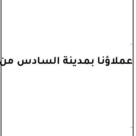
_
عملاؤنا بمدينة السادس من أ
_