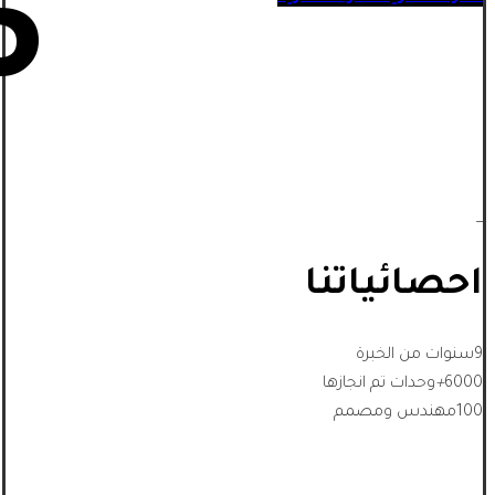
5
_
احصائياتنا
9
سنوات من الخبرة
6000
+
وحدات تم انجازها
100
مهندس ومصمم