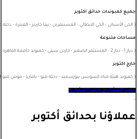
جميع كمبوندات حدائق اكتوبر
( الحي الأسباني - الحي الايطالي - المستثمرين - بيتا جاردنز - المنتزة - دجله 
مساحات متنوعة
( ديار 1 - ديار 2 - المستثمر الصغير - جاردن سيتي - كمبوند جامعة القاهرة - الشيخ زايد - جميع احياء اكتوبر - اشجار سيتي - ماونتن فيو اكتوبر ...)
خارج اكتوبر
( كمبوند هيئة قناة السويس ببورسعيد - دجلة فيو - بافاريا - مونتن فيو ا
عرض المشاريع
عرض المشاريع
_
عملاؤنا بحدائق أكتوبر