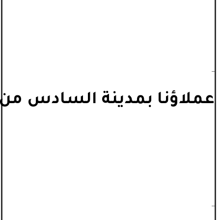
_
عملاؤنا بمدينة السادس من أ
_