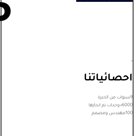
5
_
احصائياتنا
9
سنوات من الخبرة
6000
+
وحدات تم انجازها
100
مهندس ومصمم