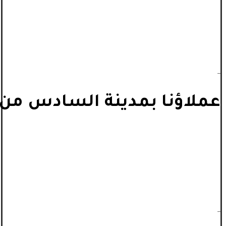
_
عملاؤنا بمدينة السادس من أ
_