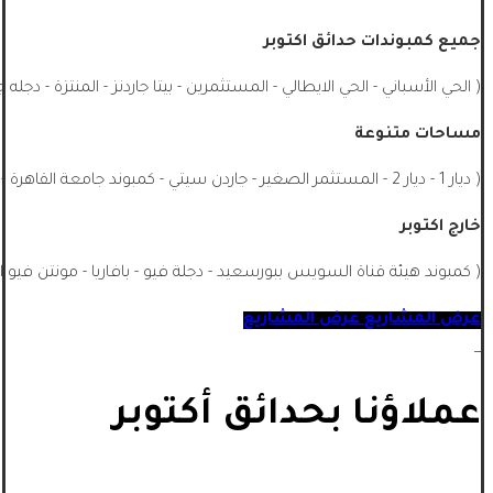
جميع كمبوندات حدائق اكتوبر
( الحي الأسباني - الحي الايطالي - المستثمرين - بيتا جاردنز - المنتزة - دجله 
مساحات متنوعة
( ديار 1 - ديار 2 - المستثمر الصغير - جاردن سيتي - كمبوند جامعة القاهرة - الشيخ زايد - جميع احياء اكتوبر - اشجار سيتي - ماونتن فيو اكتوبر ...)
خارج اكتوبر
( كمبوند هيئة قناة السويس ببورسعيد - دجلة فيو - بافاريا - مونتن فيو ا
عرض المشاريع
عرض المشاريع
_
عملاؤنا بحدائق أكتوبر