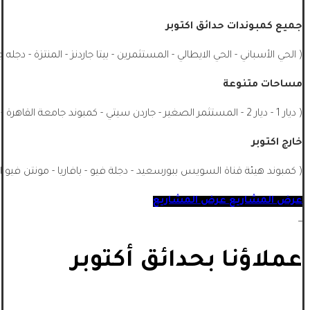
جميع كمبوندات حدائق اكتوبر
( الحي الأسباني - الحي الايطالي - المستثمرين - بيتا جاردنز - المنتزة - دجله 
مساحات متنوعة
( ديار 1 - ديار 2 - المستثمر الصغير - جاردن سيتي - كمبوند جامعة القاهرة - الشيخ زايد - جميع احياء اكتوبر - اشجار سيتي - ماونتن فيو اكتوبر ...)
خارج اكتوبر
( كمبوند هيئة قناة السويس ببورسعيد - دجلة فيو - بافاريا - مونتن فيو ا
عرض المشاريع
عرض المشاريع
_
عملاؤنا بحدائق أكتوبر