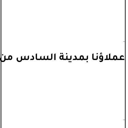
_
عملاؤنا بمدينة السادس من أ
_