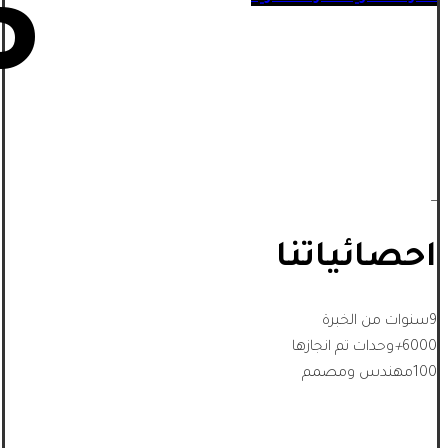
5
_
احصائياتنا
9
سنوات من الخبرة
6000
+
وحدات تم انجازها
100
مهندس ومصمم