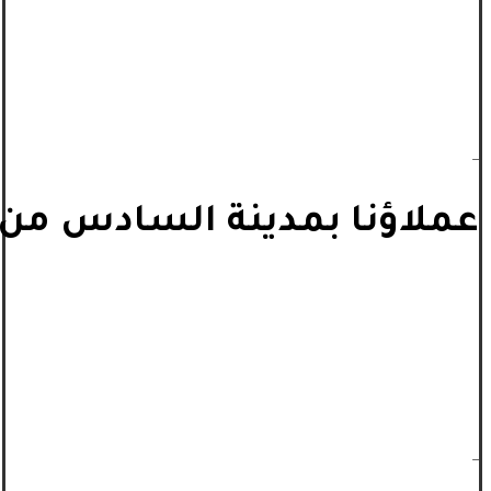
_
عملاؤنا بمدينة السادس من أ
_