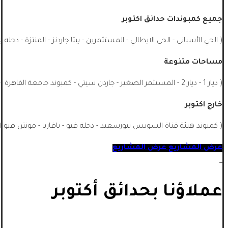
جميع كمبوندات حدائق اكتوبر
( الحي الأسباني - الحي الايطالي - المستثمرين - بيتا جاردنز - المنتزة - دجله 
مساحات متنوعة
( ديار 1 - ديار 2 - المستثمر الصغير - جاردن سيتي - كمبوند جامعة القاهرة - الشيخ زايد - جميع احياء اكتوبر - اشجار سيتي - ماونتن فيو اكتوبر ...)
خارج اكتوبر
( كمبوند هيئة قناة السويس ببورسعيد - دجلة فيو - بافاريا - مونتن فيو ا
عرض المشاريع
عرض المشاريع
_
عملاؤنا بحدائق أكتوبر