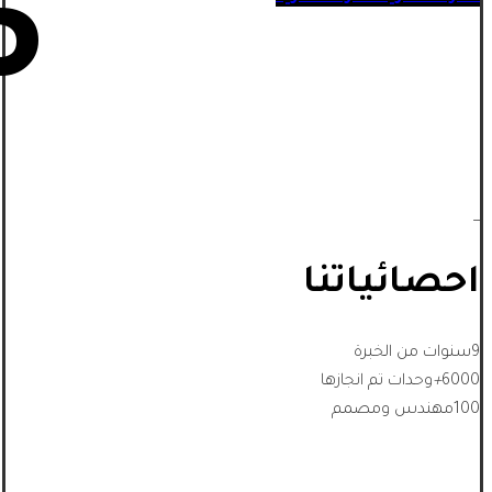
5
_
احصائياتنا
9
سنوات من الخبرة
6000
+
وحدات تم انجازها
100
مهندس ومصمم