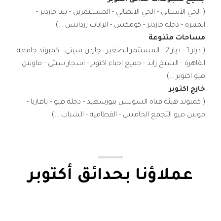
جميع كمبوندات حدائق اكتوبر
( الحي الأسباني - الحي الايطالي - المستثمرين - بيتا جاردنز -
المنتزة - دجله جاردنز - كومكس - الرايات رزدانس ...)
مساحات متنوعة
( ديار 1 - ديار 2 - المستثمر الصغير - جاردن سيتي - كمبوند جامعة
القاهرة - الشيخ زايد - جميع احياء اكتوبر - اشجار سيتي - ماونتن
فيو اكتوبر ...)
خارج اكتوبر
( كمبوند هيئة قناة السويس ببورسعيد - دجلة فيو - بافاريا -
مونتن فيو التجمع الخامس - القطامية - الشباب ...)
عملاؤنا بحدائق أكتوبر